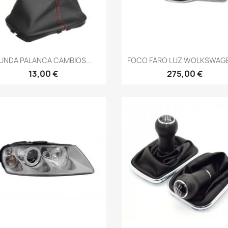
Vista rápida
Vista rápida


UNDA PALANCA CAMBIOS...
FOCO FARO LUZ WOLKSWAGE
13,00 €
275,00 €