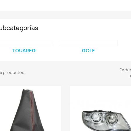
ubcategorías
TOUAREG
GOLF
Orde
5 productos.
p