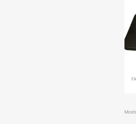
F
Mostr