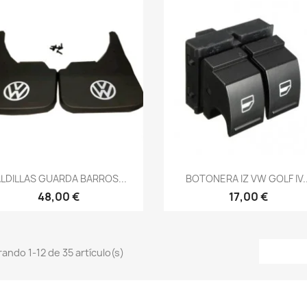
Vista rápida
Vista rápida


ALDILLAS GUARDA BARROS...
BOTONERA IZ VW GOLF IV..
48,00 €
17,00 €
ando 1-12 de 35 artículo(s)