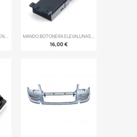
Vista rápida

N...
MANDO BOTONERA ELEVALUNAS...
16,00 €