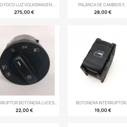
Vista rápida
Vista rápida


O FOCO LUZ VOLKSWAGEN...
PALANCA DE CAMBIOS Y..
275,00 €
28,00 €
Vista rápida
Vista rápida


RRUPTOR BOTONERA LUCES...
BOTONERA INTERRUPTOR.
22,00 €
19,00 €