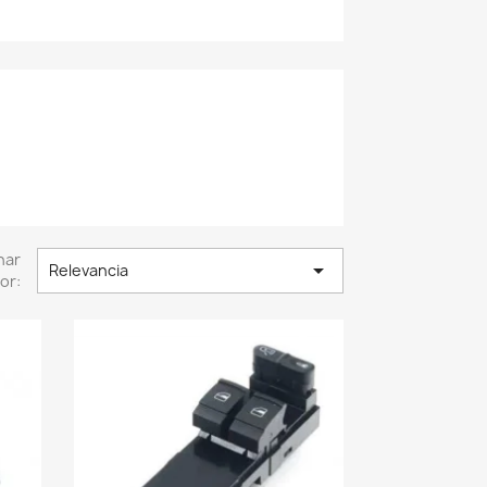
nar

Relevancia
or: