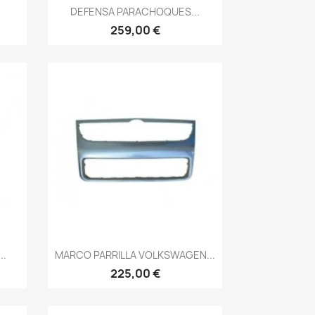
Vista rápida

.
DEFENSA PARACHOQUES...
259,00 €
Vista rápida

..
MARCO PARRILLA VOLKSWAGEN...
225,00 €