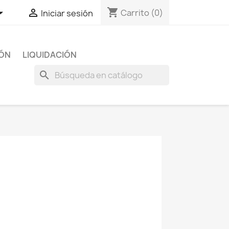
shopping_cart


Carrito
(0)
Iniciar sesión
IÓN
LIQUIDACIÓN
search