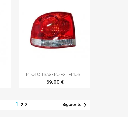
Vista rápida

.
PILOTO TRASERO EXTERIOR...
69,00 €
1

Siguiente
2
3