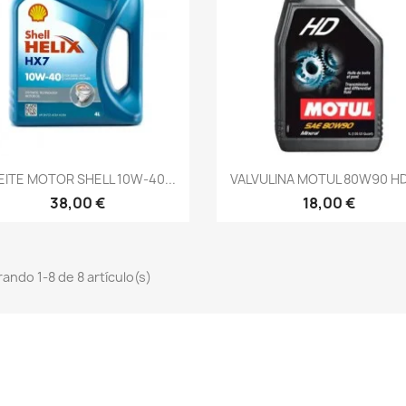
Vista rápida
Vista rápida


ITE MOTOR SHELL 10W-40...
VALVULINA MOTUL 80W90 HD 
38,00 €
18,00 €
ando 1-8 de 8 artículo(s)