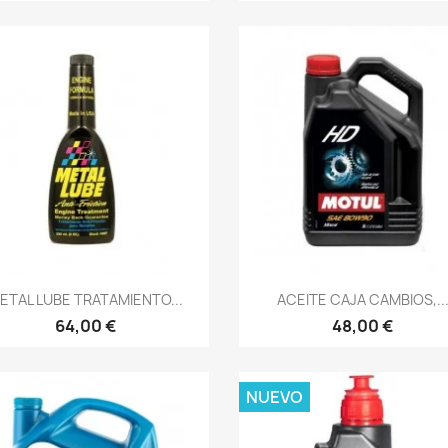
Vista rápida
Vista rápida


ETAL LUBE TRATAMIENTO...
ACEITE CAJA CAMBIOS,..
64,00 €
48,00 €
NUEVO