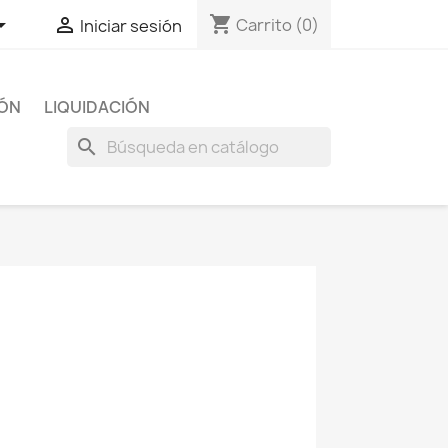
shopping_cart


Carrito
(0)
Iniciar sesión
IÓN
LIQUIDACIÓN
search