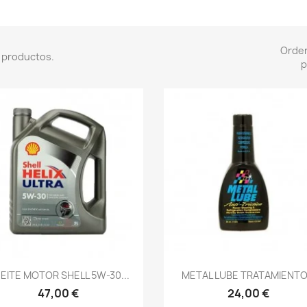
Orde
 productos.
p
Vista rápida
Vista rápida


EITE MOTOR SHELL 5W-30...
METAL LUBE TRATAMIENTO.
47,00 €
24,00 €