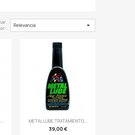
nar

Relevancia
or:
Vista rápida

..
METAL LUBE TRATAMIENTO...
39,00 €