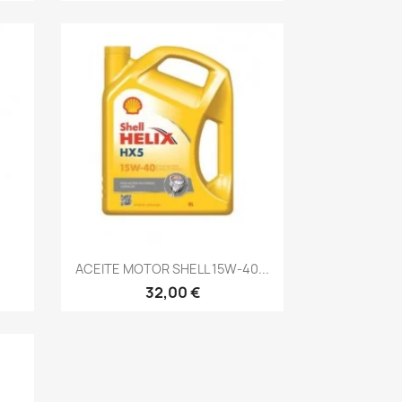
Vista rápida

.
ACEITE MOTOR SHELL 15W-40...
32,00 €