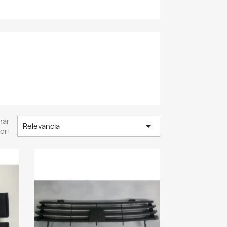
nar

Relevancia
or: