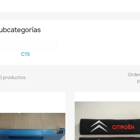
ubcategorías
C15
Orde
0 productos.
p