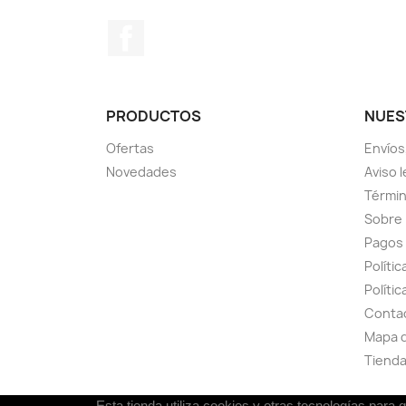
Facebook
PRODUCTOS
NUES
Ofertas
Envíos
Novedades
Aviso l
Términ
Sobre
Pagos
Políti
Polític
Conta
Mapa d
Tiend
Esta tienda utiliza cookies y otras tecnologías par