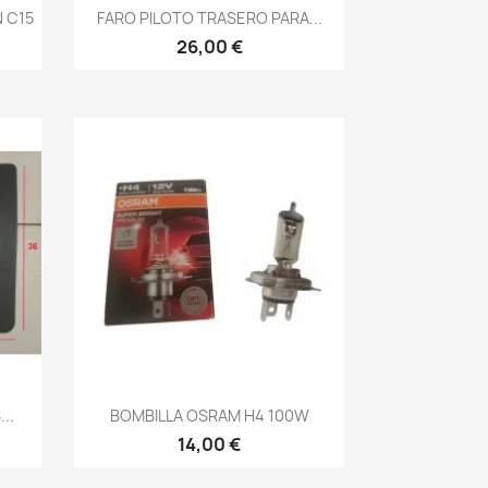
Vista rápida

 C15
FARO PILOTO TRASERO PARA...
26,00 €
Vista rápida

..
BOMBILLA OSRAM H4 100W
14,00 €