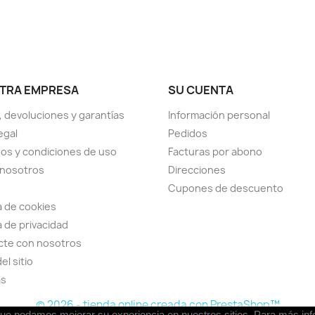
TRA EMPRESA
SU CUENTA
, devoluciones y garantías
Información personal
egal
Pedidos
os y condiciones de uso
Facturas por abono
 nosotros
Direcciones
Cupones de descuento
ca de cookies
a de privacidad
cte con nosotros
el sitio
as
© 2026 - tienda online creada con PrestaShop™
a que podamos mejorar su experiencia en nuestros sitios. Para más in