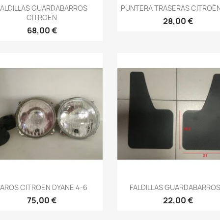
Vista rápida
Vista rápida


FALDILLAS GUARDABARROS
PUNTERA TRASERAS CITROËN
CITROEN
28,00 €
68,00 €
Vista rápida
Vista rápida


FAROS CITROEN DYANE 4-6
FALDILLAS GUARDABARROS.
75,00 €
22,00 €