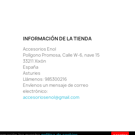
INFORMACIÓN DE LA TIENDA
Accesorios Enol
Polígono Promosa, Calle W-6, nave 15
33211 Xixón
España
Asturies
Llámenos:
985300216
Envíenos un mensaje de correo
electrónico:
accesoriosenol@gmail.com
formación lea nuestra
política de cookies
.