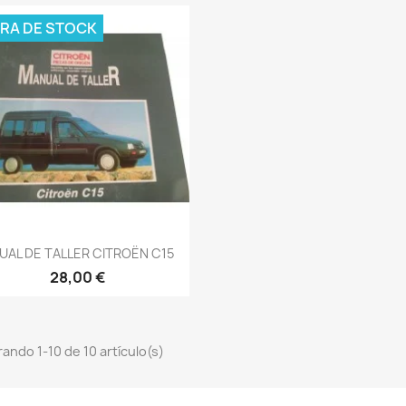
RA DE STOCK
Vista rápida

UAL DE TALLER CITROËN C15
28,00 €
ando 1-10 de 10 artículo(s)