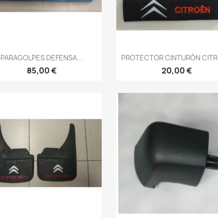
Vista rápida
Vista rápida


PARAGOLPES DEFENSA...
PROTECTOR CINTURÓN CIT
85,00 €
20,00 €