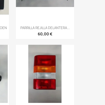
Vista rápida

ROEN
PARRILLA REJILLA DELANTERA...
60,00 €