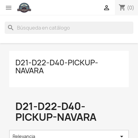
shopping_cart


(0)
search
D21-D22-D40-PICKUP-
NAVARA
D21-D22-D40-
PICKUP-NAVARA

Relevancia