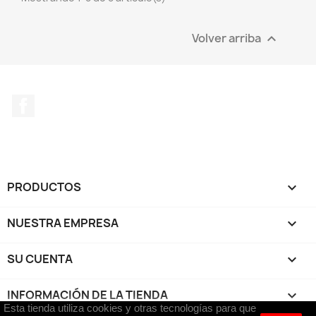
Volver arriba

Facebook
PRODUCTOS

NUESTRA EMPRESA

SU CUENTA

INFORMACIÓN DE LA TIENDA
keyboard_arrow_down
Esta tienda utiliza cookies y otras tecnologías para que