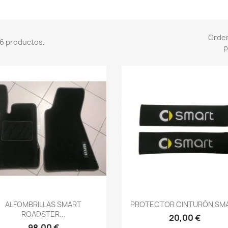
Orde
6 productos.
p
Vista rápida
Vista rápida


ALFOMBRILLAS SMART
PROTECTOR CINTURÓN SM
ROADSTER...
20,00 €
98,00 €