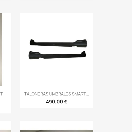
Vista rápida

RT
TALONERAS UMBRALES SMART...
490,00 €