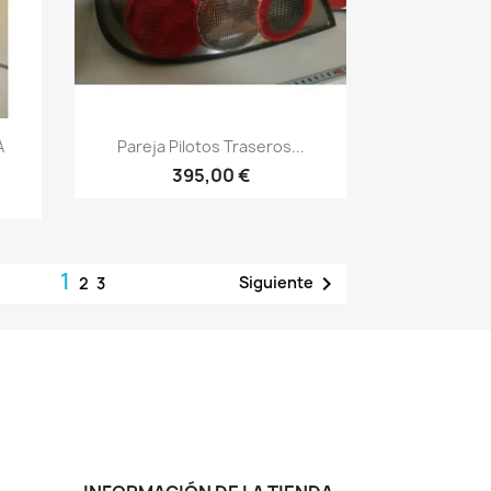
Vista rápida

A
Pareja Pilotos Traseros...
395,00 €
1

Siguiente
2
3