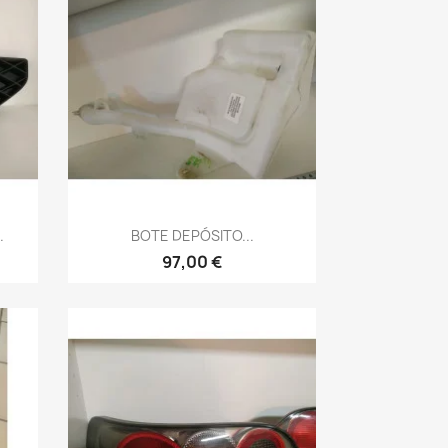
Vista rápida

.
BOTE DEPÓSITO...
97,00 €