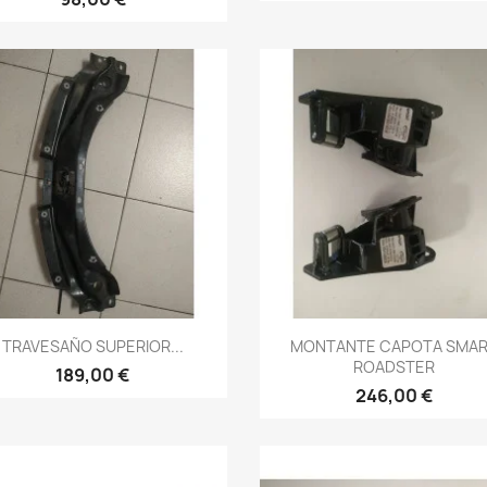
Vista rápida
Vista rápida


TRAVESAÑO SUPERIOR...
MONTANTE CAPOTA SMA
ROADSTER
189,00 €
246,00 €