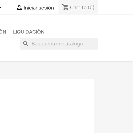
shopping_cart


Carrito
(0)
Iniciar sesión
IÓN
LIQUIDACIÓN
search