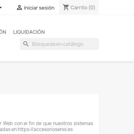
shopping_cart


Carrito
(0)
Iniciar sesión
IÓN
LIQUIDACIÓN
search
r Web con el fin de que nuestros sistemas
zadas en https://accesoriosenol.es