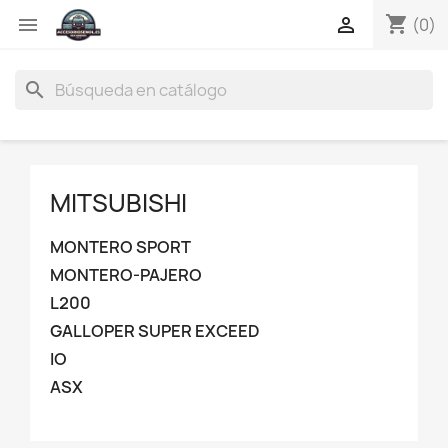
shopping_cart


(0)
search
MITSUBISHI
MONTERO SPORT
MONTERO-PAJERO
L200
GALLOPER SUPER EXCEED
IO
ASX