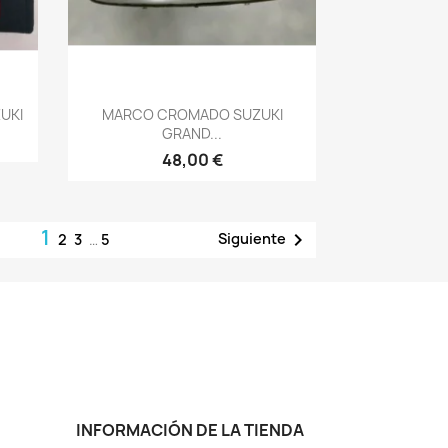
Vista rápida

UKI
MARCO CROMADO SUZUKI
GRAND...
48,00 €
1

Siguiente
2
3
…
5
INFORMACIÓN DE LA TIENDA