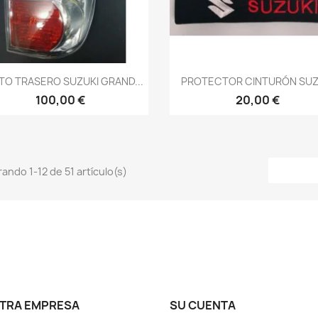
Vista rápida
Vista rápida


TO TRASERO SUZUKI GRAND...
PROTECTOR CINTURÓN SUZ
100,00 €
20,00 €
ando 1-12 de 51 artículo(s)
TRA EMPRESA
SU CUENTA