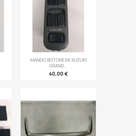
Vista rápida

MANDO BOTONERA SUZUKI
GRAND...
40,00 €