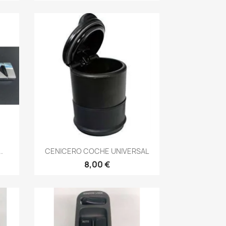
Vista rápida

.
CENICERO COCHE UNIVERSAL
8,00 €