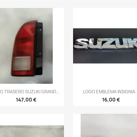
Vista rápida
Vista rápida


O TRASERO SUZUKI GRAND...
LOGO EMBLEMA INSIGNIA..
147,00 €
16,00 €