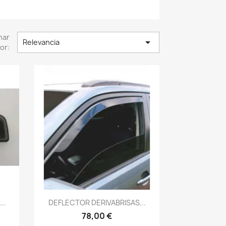
nar

Relevancia
or:
Vista rápida

..
DEFLECTOR DERIVABRISAS...
78,00 €