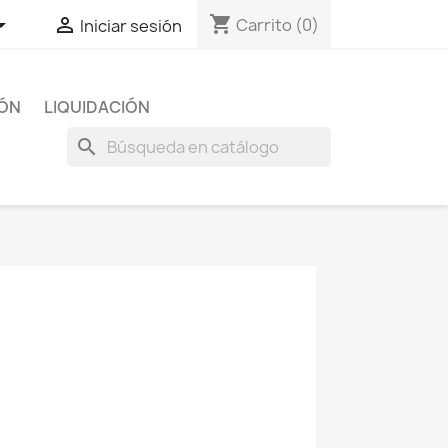
shopping_cart


Carrito
(0)
Iniciar sesión
IÓN
LIQUIDACIÓN
search