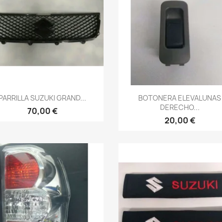
Vista rápida
Vista rápida


PARRILLA SUZUKI GRAND...
BOTONERA ELEVALUNAS
DERECHO...
70,00 €
20,00 €