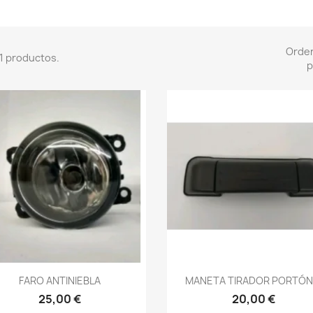
Orde
1 productos.
p
Vista rápida
Vista rápida


FARO ANTINIEBLA
MANETA TIRADOR PORTÓN.
25,00 €
20,00 €