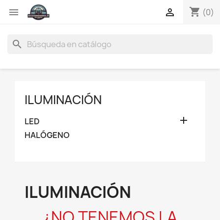
shopping_cart


(0)
search
ILUMINACIÓN

LED
HALÓGENO
ILUMINACIÓN
¿NO TENEMOS LA