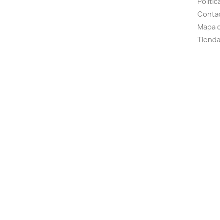
Polític
Conta
Mapa d
Tiend