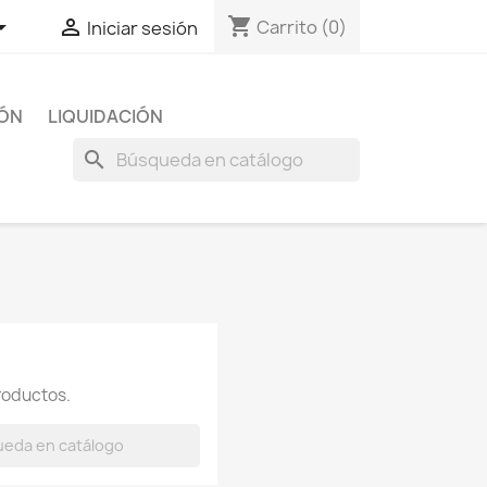
shopping_cart


Carrito
(0)
Iniciar sesión
IÓN
LIQUIDACIÓN
search
roductos.