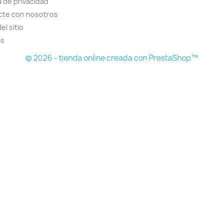
a de privacidad
cte con nosotros
el sitio
as
© 2026 - tienda online creada con PrestaShop™