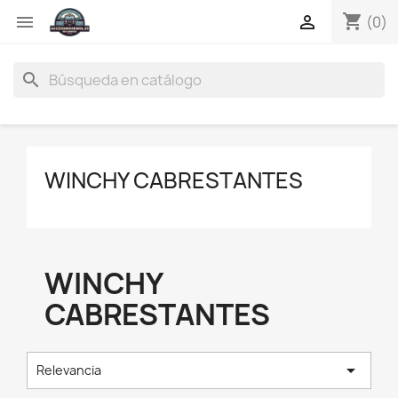
shopping_cart


(0)
search
WINCHY CABRESTANTES
WINCHY
CABRESTANTES

Relevancia