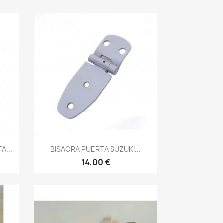
Vista rápida

A...
BISAGRA PUERTA SUZUKI...
14,00 €