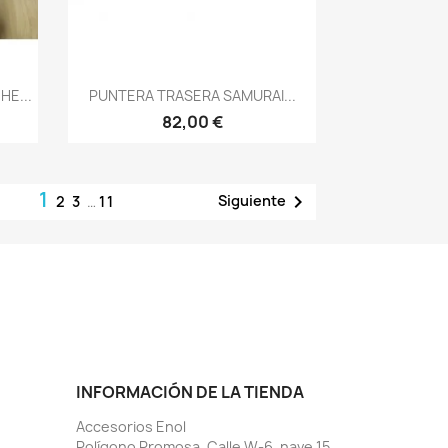
Vista rápida

E...
PUNTERA TRASERA SAMURAI...
82,00 €
1

Siguiente
2
3
…
11
INFORMACIÓN DE LA TIENDA
Accesorios Enol
Polígono Promosa, Calle W-6, nave 15