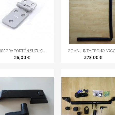
Vista rápida
Vista rápida


ISAGRA PORTÓN SUZUKI...
GOMA JUNTA TECHO ARCO.
25,00 €
378,00 €