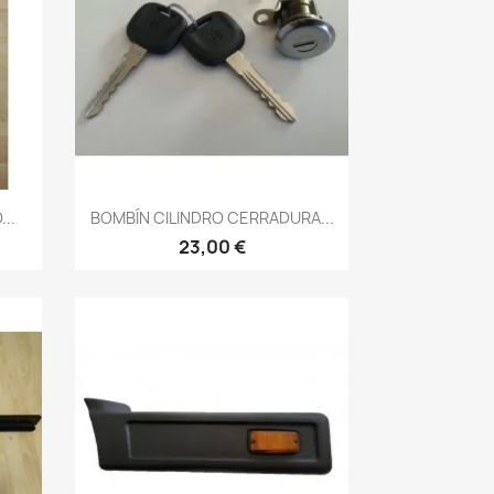
Vista rápida

..
BOMBÍN CILINDRO CERRADURA...
23,00 €