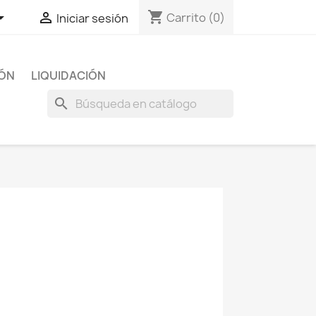
shopping_cart


Carrito
(0)
Iniciar sesión
IÓN
LIQUIDACIÓN
search