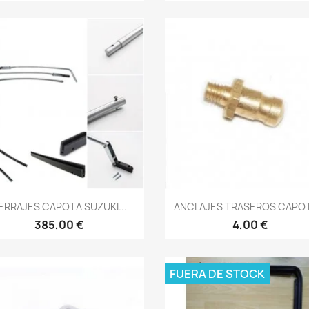
Vista rápida
Vista rápida


ERRAJES CAPOTA SUZUKI...
ANCLAJES TRASEROS CAPOT
385,00 €
4,00 €
FUERA DE STOCK