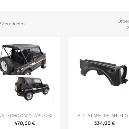
Orde
32 productos.
p
Vista rápida
Vista rápida


NA TECHO CAPOTA SUZUKI...
ALETA PANEL DELANTERO..
470,00 €
334,00 €