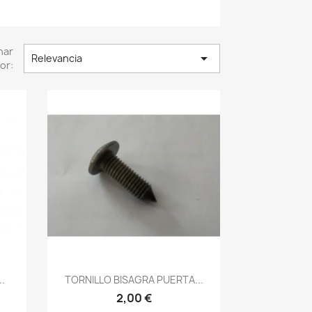
nar

Relevancia
or:
Vista rápida

.
TORNILLO BISAGRA PUERTA...
2,00 €