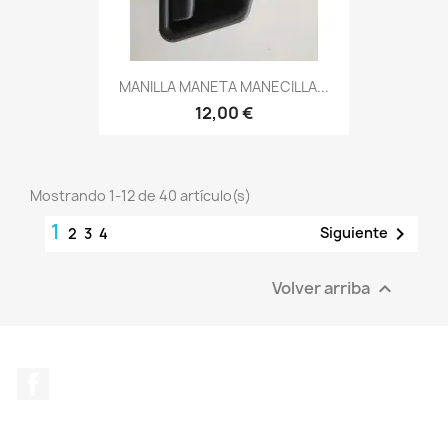
MANILLA MANETA MANECILLA...
12,00 €
Mostrando 1-12 de 40 artículo(s)
1

Siguiente
2
3
4
Volver arriba

Facebook