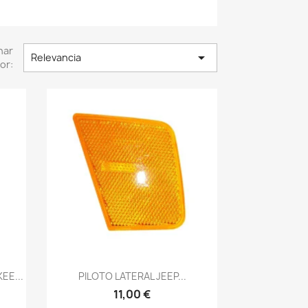
nar

Relevancia
or:
Vista rápida

EE...
PILOTO LATERAL JEEP...
11,00 €