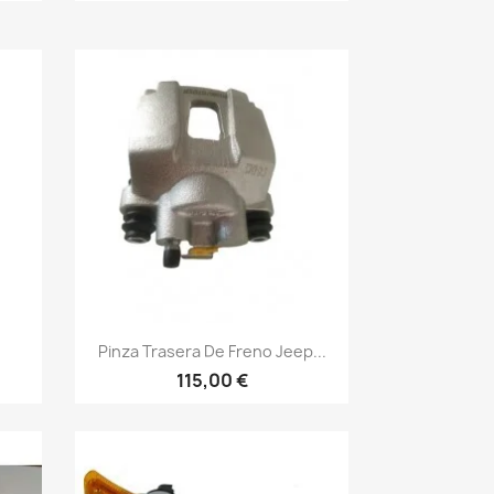
Vista rápida

Pinza Trasera De Freno Jeep...
115,00 €