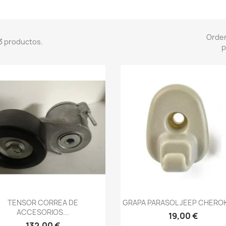
Orde
3 productos.
p
Vista rápida
Vista rápida


TENSOR CORREA DE
GRAPA PARASOL JEEP CHEROK
ACCESORIOS...
19,00 €
132,00 €