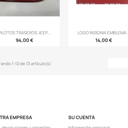
Vista rápida
Vista rápida


PILOTOS TRASEROS JEEP...
LOGO INSIGNIA EMBLEMA..
94,00 €
14,00 €
ando 1-12 de 13 artículo(s)
TRA EMPRESA
SU CUENTA
, devoluciones y garantías
Información personal