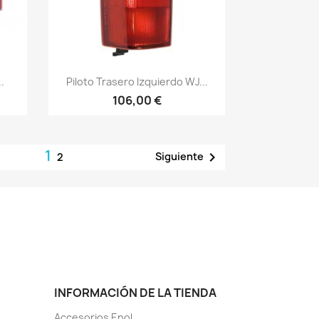
Vista rápida

.
Piloto Trasero Izquierdo WJ...
106,00 €
1

Siguiente
2
INFORMACIÓN DE LA TIENDA
Accesorios Enol