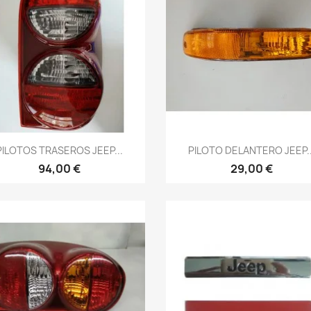
Vista rápida
Vista rápida


PILOTOS TRASEROS JEEP...
PILOTO DELANTERO JEEP..
94,00 €
29,00 €