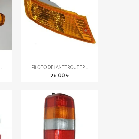
Vista rápida

.
PILOTO DELANTERO JEEP...
26,00 €