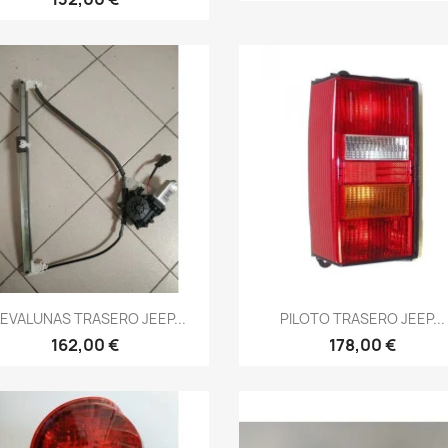
Vista rápida
Vista rápida


EVALUNAS TRASERO JEEP...
PILOTO TRASERO JEEP...
162,00 €
178,00 €