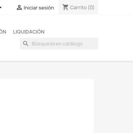
shopping_cart


Carrito
(0)
Iniciar sesión
IÓN
LIQUIDACIÓN
search