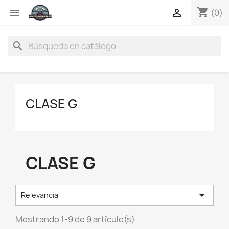
shopping_cart


(0)
search
CLASE G
CLASE G

Relevancia
Mostrando 1-9 de 9 artículo(s)