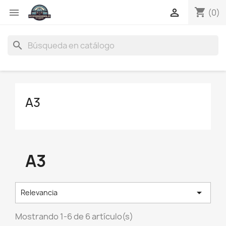
shopping_cart


(0)
search
A3
A3

Relevancia
Mostrando 1-6 de 6 artículo(s)