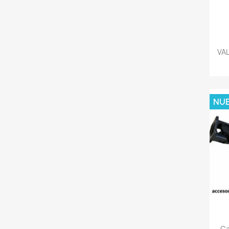
VAL
NU
Ca