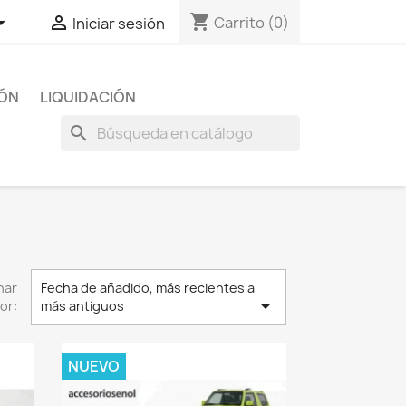
shopping_cart


Carrito
(0)
Iniciar sesión
IÓN
LIQUIDACIÓN
search
nar
Fecha de añadido, más recientes a

or:
más antiguos
NUEVO