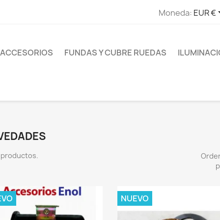
Moneda:
EUR €
ACCESORIOS
FUNDAS Y CUBRE RUEDAS
ILUMINAC
VEDADES
 productos.
Orde
p
EVO
NUEVO