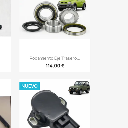
Vista rápida

.
Rodamiento Eje Trasero...
114,00 €
NUEVO