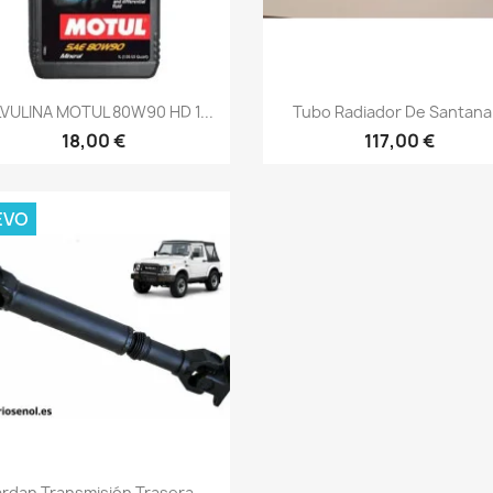
Vista rápida
Vista rápida


VULINA MOTUL 80W90 HD 1...
Tubo Radiador De Santana.
18,00 €
117,00 €
EVO
Vista rápida

rdan Transmisión Trasera...