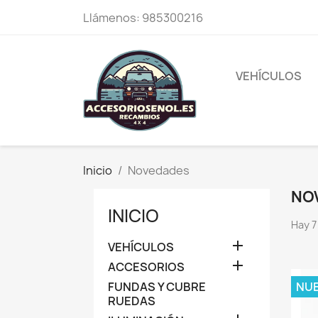
Llámenos:
985300216
VEHÍCULOS
Inicio
Novedades
NO
INICIO
Hay 7

VEHÍCULOS

ACCESORIOS
FUNDAS Y CUBRE
NU
RUEDAS