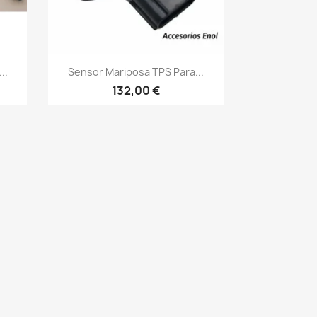
Vista rápida

..
Sensor Mariposa TPS Para...
132,00 €