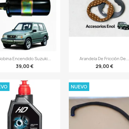
Vista rápida
Vista rápida


Bobina Encendido Suzuki...
Arandela De Fricción De..
39,00 €
29,00 €
EVO
NUEVO