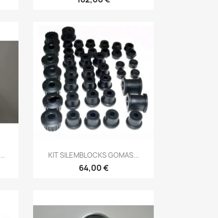
Vista rápida

..
KIT SILEMBLOCKS GOMAS...
64,00 €