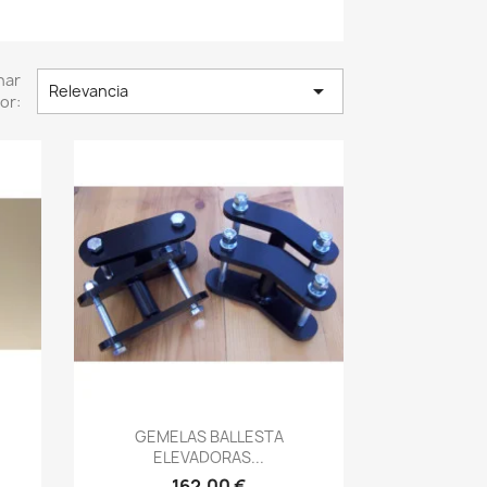
nar

Relevancia
or:
Vista rápida

GEMELAS BALLESTA
ELEVADORAS...
162,00 €