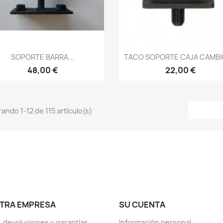
Vista rápida
Vista rápida


SOPORTE BARRA...
TACO SOPORTE CAJA CAMBIO
48,00 €
22,00 €
ando 1-12 de 115 artículo(s)
TRA EMPRESA
SU CUENTA
, devoluciones y garantías
Información personal