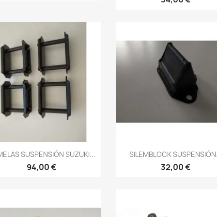
Vista rápida
Vista rápida


ELAS SUSPENSIÓN SUZUKI...
SILEMBLOCK SUSPENSIÓN.
94,00 €
32,00 €