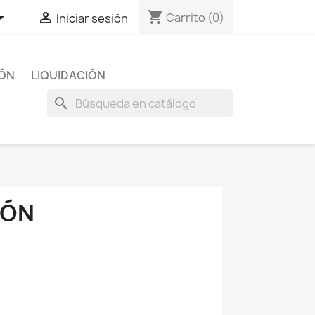
shopping_cart


Carrito
(0)
Iniciar sesión
IÓN
LIQUIDACIÓN
search
IÓN