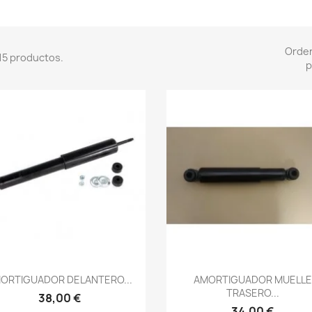
Orde
15 productos.
p
Vista rápida
Vista rápida


ORTIGUADOR DELANTERO...
AMORTIGUADOR MUELLE
TRASERO...
38,00 €
34,00 €