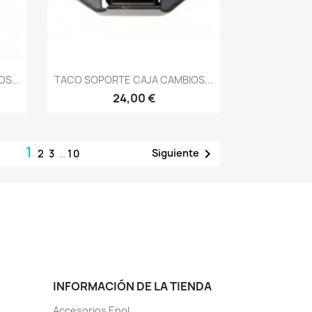
Vista rápida

S...
TACO SOPORTE CAJA CAMBIOS...
24,00 €
1

Siguiente
2
3
…
10
INFORMACIÓN DE LA TIENDA
Accesorios Enol