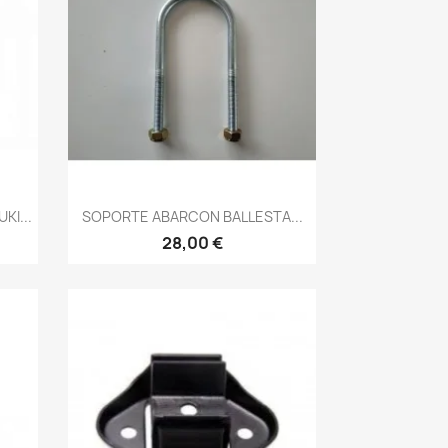
Vista rápida

KI...
SOPORTE ABARCON BALLESTA...
28,00 €