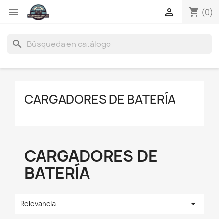
shopping_cart


(0)
search
CARGADORES DE BATERÍA
CARGADORES DE
BATERÍA

Relevancia