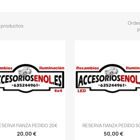
Orde
 productos.
p
Vista rápida
Vista rápida


ESERVA FIANZA PEDIDO 20€
RESERVA FIANZA PEDIDO 5
20,00 €
50,00 €