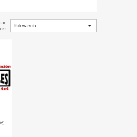
nar

Relevancia
or:
0€