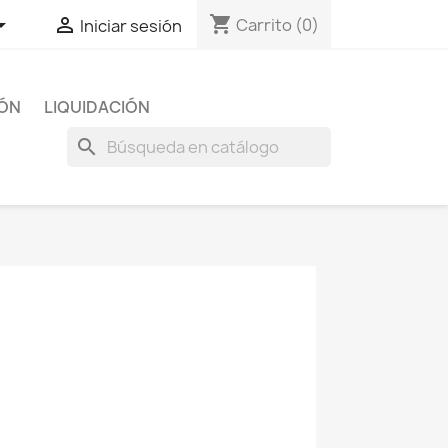
shopping_cart


Carrito
(0)
Iniciar sesión
IÓN
LIQUIDACIÓN
search