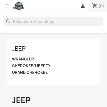
shopping_cart


(0)
search
JEEP
WRANGLER
CHEROKEE/LIBERTY
GRAND CHEROKEE
JEEP