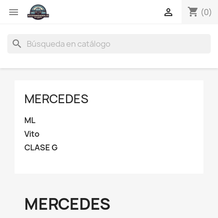
shopping_cart


(0)
search
MERCEDES
ML
Vito
CLASE G
MERCEDES