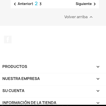
2


Anterior
Siguiente
1
3
Volver arriba

Facebook
PRODUCTOS

NUESTRA EMPRESA

SU CUENTA

INFORMACIÓN DE LA TIENDA
keyboard_arrow_down