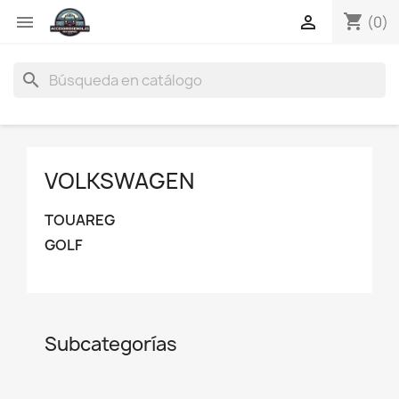
shopping_cart


(0)
search
VOLKSWAGEN
TOUAREG
GOLF
Subcategorías