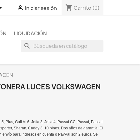
shopping_cart


Carrito
(0)
Iniciar sesión
IÓN
LIQUIDACIÓN
search
WAGEN
TONERA LUCES VOLKSWAGEN
, Plus, Golf VI 6, Jetta 3, Jetta 4, Passat CC, Passat, Passat
nsporter, Sharan, Caddy 3. 10 pines. Dos años de garantía. El
n envío para ingresos en cuenta o PayPal son 2 euros. Se