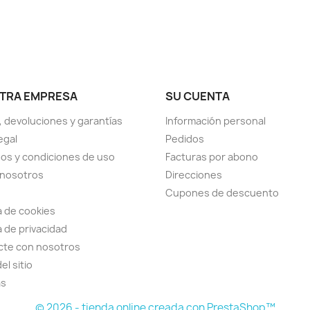
TRA EMPRESA
SU CUENTA
, devoluciones y garantías
Información personal
egal
Pedidos
os y condiciones de uso
Facturas por abono
 nosotros
Direcciones
Cupones de descuento
ca de cookies
a de privacidad
cte con nosotros
el sitio
as
© 2026 - tienda online creada con PrestaShop™