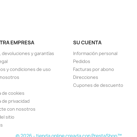
TRA EMPRESA
SU CUENTA
, devoluciones y garantías
Información personal
egal
Pedidos
os y condiciones de uso
Facturas por abono
 nosotros
Direcciones
Cupones de descuento
ca de cookies
a de privacidad
cte con nosotros
el sitio
as
© 2026 - tienda online creada con PrestaShop™