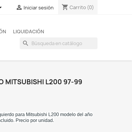
shopping_cart


Carrito
(0)
Iniciar sesión
IÓN
LIQUIDACIÓN
search
 MITSUBISHI L200 97-99
zquierdo para Mitsubishi L200 modelo del año
ncluido. Precio por unidad.