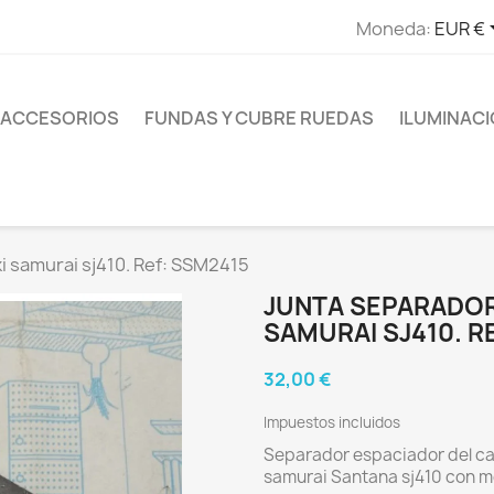
Moneda:
EUR €
ACCESORIOS
FUNDAS Y CUBRE RUEDAS
ILUMINAC
 samurai sj410. Ref: SSM2415
JUNTA SEPARADO
SAMURAI SJ410. R
32,00 €
Impuestos incluidos
Separador espaciador del ca
samurai Santana sj410 con mo