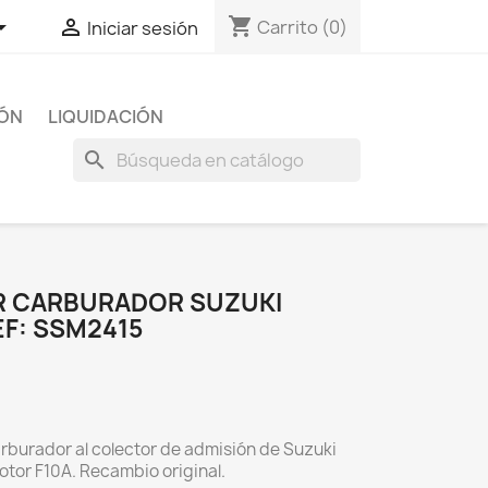
shopping_cart


Carrito
(0)
Iniciar sesión
IÓN
LIQUIDACIÓN
search
R CARBURADOR SUZUKI
EF: SSM2415
rburador al colector de admisión de Suzuki
tor F10A. Recambio original.