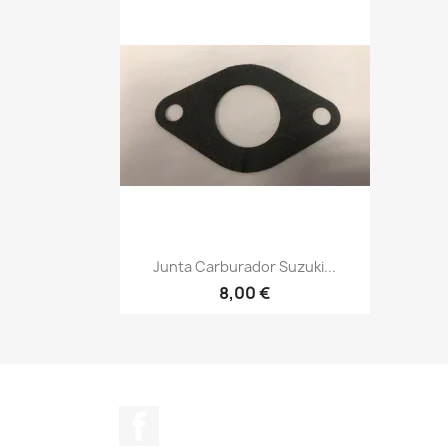
Vista rápida

Junta Carburador Suzuki...
8,00 €
Facebook