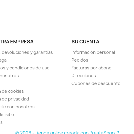
TRA EMPRESA
SU CUENTA
, devoluciones y garantías
Información personal
egal
Pedidos
os y condiciones de uso
Facturas por abono
 nosotros
Direcciones
Cupones de descuento
ca de cookies
a de privacidad
cte con nosotros
el sitio
as
© 2026 - tienda online creada con PrestaShop™